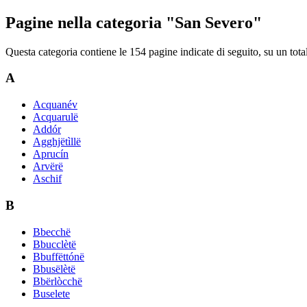
Pagine nella categoria "San Severo"
Questa categoria contiene le 154 pagine indicate di seguito, su un tota
A
Acquanév
Acquarulë
Addór
Agghjëtìllë
Aprucín
Arvërë
Aschif
B
Bbecchë
Bbucclètë
Bbuffëttónë
Bbusëlètë
Bbërlòcchë
Buselete