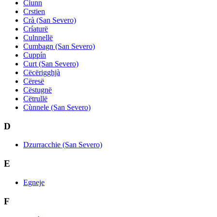
Ciunn
Crstien
Crà (San Severo)
Críaturë
Culnnellë
Cumbagn (San Severo)
Cuppín
Curt (San Severo)
Cëcërigghjà
Cëresë
Cëstugnë
Cëtrullë
Cùnnele (San Severo)
D
Dzurracchie (San Severo)
E
Egneje
F