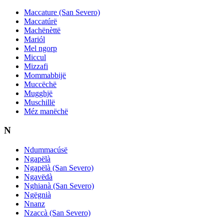
Maccature (San Severo)
Maccatúrë
Machënèttë
Mariól
Mel ngorp
Miccul
Mizzafi
Mommabbijë
Muccëchë
Mugghjë
Muschillë
Méz manëchë
N
Ndummacúsë
Ngapëlà
Ngapëlà (San Severo)
Ngavëdà
Nghianà (San Severo)
Ngëgnià
Nnanz
Nzaccà (San Severo)