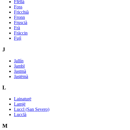
Ffëllà
Foss
Fricchià
Fronn
Fruscià
Frà
Fräccin
Fujì
J
Jallín
Jambl
Jastmà
Jastëmà
L
Lainaturë
Lamjë
Luccl (San Severo)
Lucclà
M