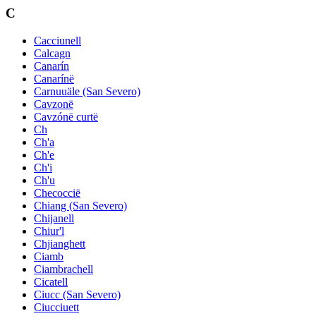
C
Cacciunell
Calcagn
Canarín
Canarínë
Carnuuäle (San Severo)
Cavzonë
Cavzónë curtë
Ch
Ch'a
Ch'e
Ch'i
Ch'u
Checoccië
Chiang (San Severo)
Chijanell
Chiur'l
Chjianghett
Ciamb
Ciambrachell
Cicatell
Ciucc (San Severo)
Ciucciuett