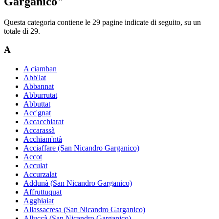
Garganico"
Questa categoria contiene le 29 pagine indicate di seguito, su un
totale di 29.
A
A ciamban
Abb'lat
Abbannat
Abburrutat
Abbuttat
Acc'gnat
Accacchiarat
Accarassà
Acchiam'ntà
Acciaffare (San Nicandro Garganico)
Accot
Acculat
Accurzalat
Addunà (San Nicandro Garganico)
Affruttuquat
Agghiaiat
Allassacresa (San Nicandro Garganico)
Alluccà (San Nicandro Garganico)