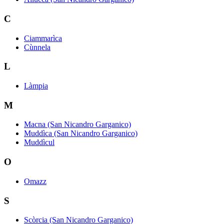
C
Ciammarìca
Cùnnela
L
Làmpia
M
Macna (San Nicandro Garganico)
Muddìca (San Nicandro Garganico)
Muddìcul
O
Omazz
S
Scòrcia (San Nicandro Garganico)