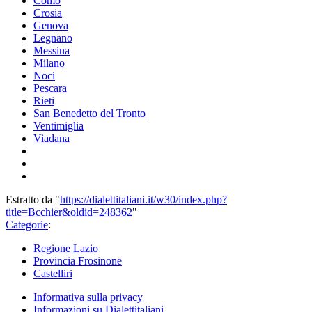
Como
Crosia
Genova
Legnano
Messina
Milano
Noci
Pescara
Rieti
San Benedetto del Tronto
Ventimiglia
Viadana
Estratto da "
https://dialettitaliani.it/w30/index.php?
title=Bcchier&oldid=248362
"
Categorie
:
Regione Lazio
Provincia Frosinone
Castelliri
Informativa sulla privacy
Informazioni su Dialettitaliani