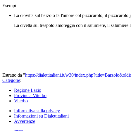
Esempi
La ciovitta sul barzolo fa l'amore col pizzicarolo, il pizzicarolo 
La civetta sul trespolo amoreggia con il salumiere, il salumiere 
Estratto da "
https://dialettitaliani.it/w30/index.php?title=Barzolo&ol
Categorie
:
Regione Lazio
Provincia Viterbo
Viterbo
Informativa sulla privacy
Informazioni su Dialettitaliani
Avvertenze