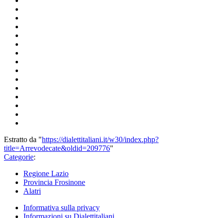
Estratto da "
https://dialettitaliani.it/w30/index.php?
title=Arrevodecate&oldid=209776
"
Categorie
:
Regione Lazio
Provincia Frosinone
Alatri
Informativa sulla privacy
Informazioni su Dialettitaliani