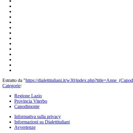
Estratto da "
https://dialettitaliani.it/w30/index.php?title=Anne_(Ca
Categorie
:
Regione Lazio
Provincia Viterbo
Capodimonte
Informativa sulla privacy
Informazioni su Dialettitaliani
Avvertenze