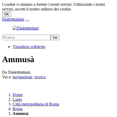
I cookie ci aiutano a fornire i nostri servizi. Utilizzando i nostri
servizi, accetti il nostro utilizzo dei cookie.
Dialettitaliani
Visualizza wikitesto
Ammusà
Da Dialettitaliani.
Vai a:
navigazione
,
ricerca
Home
Lazio
Città metropolitana di Roma
Roma
Ammusà