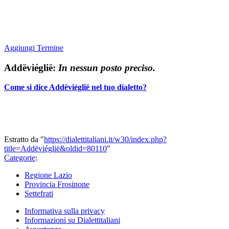
Aggiungi Termine
Addëviéglië:
In nessun posto preciso.
Come si dice Addëviéglië nel tuo dialetto?
Estratto da "
https://dialettitaliani.it/w30/index.php?
title=Addëviéglië&oldid=80110
"
Categorie
:
Regione Lazio
Provincia Frosinone
Settefrati
Informativa sulla privacy
Informazioni su Dialettitaliani