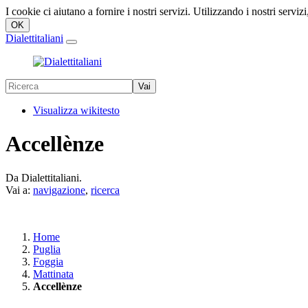
I cookie ci aiutano a fornire i nostri servizi. Utilizzando i nostri servizi
Dialettitaliani
Visualizza wikitesto
Accellènze
Da Dialettitaliani.
Vai a:
navigazione
,
ricerca
Home
Puglia
Foggia
Mattinata
Accellènze