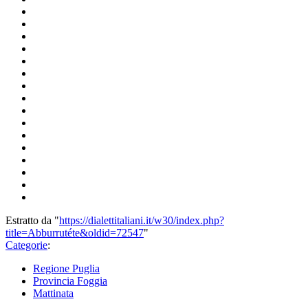
Estratto da "
https://dialettitaliani.it/w30/index.php?
title=Abburrutéte&oldid=72547
"
Categorie
:
Regione Puglia
Provincia Foggia
Mattinata