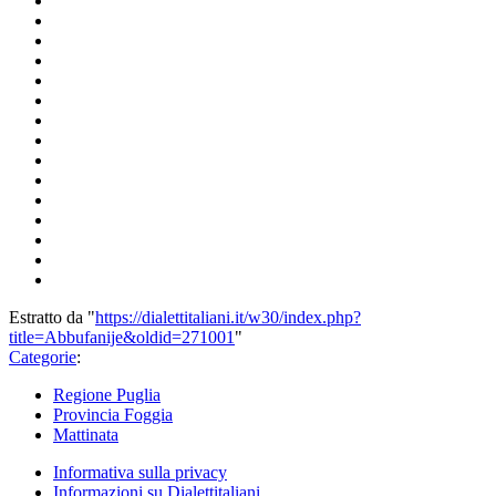
Estratto da "
https://dialettitaliani.it/w30/index.php?
title=Abbufanije&oldid=271001
"
Categorie
:
Regione Puglia
Provincia Foggia
Mattinata
Informativa sulla privacy
Informazioni su Dialettitaliani