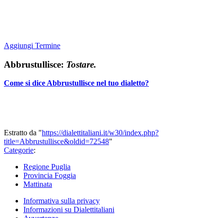
Aggiungi Termine
Abbrustullisce:
Tostare.
Come si dice Abbrustullisce nel tuo dialetto?
Estratto da "
https://dialettitaliani.it/w30/index.php?
title=Abbrustullisce&oldid=72548
"
Categorie
:
Regione Puglia
Provincia Foggia
Mattinata
Informativa sulla privacy
Informazioni su Dialettitaliani