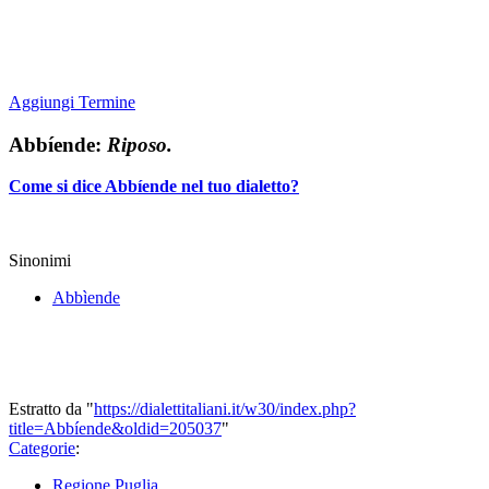
Aggiungi Termine
Abbíende:
Riposo.
Come si dice Abbíende nel tuo dialetto?
Sinonimi
Abbìende
Estratto da "
https://dialettitaliani.it/w30/index.php?
title=Abbíende&oldid=205037
"
Categorie
:
Regione Puglia