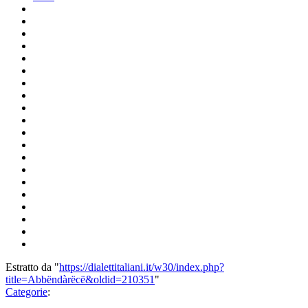
Estratto da "
https://dialettitaliani.it/w30/index.php?
title=Abbëndàrëcë&oldid=210351
"
Categorie
: