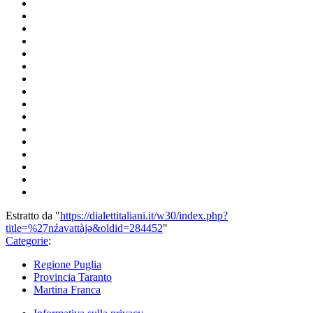
Estratto da "
https://dialettitaliani.it/w30/index.php?
title=%27nźavattàjǝ&oldid=284452
"
Categorie
:
Regione Puglia
Provincia Taranto
Martina Franca